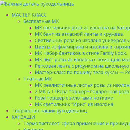
МАСТЕР КЛАСС
Бесплатные МК
МК светильник роза из изолона на бата
МК бант из атласной ленты и кружева.
Светильник роза из изолона универсал
Цветы из фоамирана и изолона в корзи
МК Набор бантиков в стиле Family Look.
МК лист розы из изолона с помощью мо
Репсовая лента с рисунком на школьную 
Мастер-класс по пошиву тела куклы — 
Платные МК
МК реалистичные листья розы из изолон
2 МК в 1 ! Роза торшер+подарочная роза
Роза торшер с золотыми нотками
МК светильник “Ирис” из изолона
Творчество наших рукодельниц
КАНЗАШИ
Термопистолет: сфера применения и преимущ
Кружево.