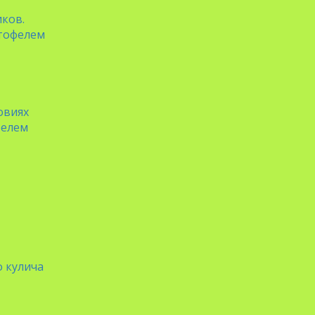
ков.
ртофелем
овиях
фелем
 кулича