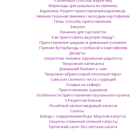
Различные способы варки яиц
Маринады для шашлыка из свинины
Вареники. Рецепт приготовления вареников.
Нежная тушеная свинина с молодым картофелем
Плов. Способы приготовления.
Закуски
Начинки для тарталеток
Как приготовить вкусную пиццу?
Приготовление шаурмы в домашних условиях
Горячие бутерброды с колбасой и картофелем
Десерты
Секретная техника: идеальная шарлотка
Творожная запеканка
Домашний бисквит к чаю
Творожно-абрикосовый песочный пирог
Самса из слоеного теста с курицей
Оладьи на кефире
Приготовление сырников
Особенности приготовления пасхального кулича
5 Рецептов блинов
Лечебный овсяно-медовый напиток
Салаты
Блюда с содержанием йода. Морская капуста.
Секреты отменной соленой капусты
Греческий салат без листьев салата