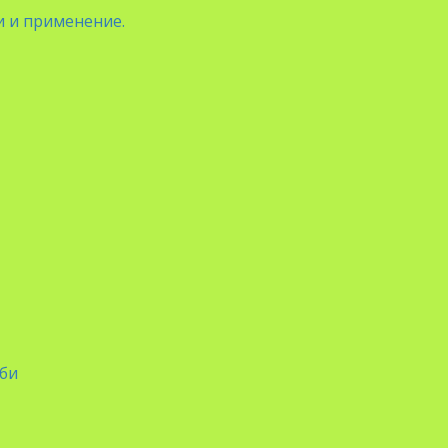
и и применение.
бби