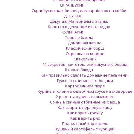
СКРАПБУКИНГ
Скрапбукинг как бизнес, или заработок на хобби
ДЕКУПАЖ
Декупаж. Материалы и этапы.
Коротко о декупаже и его видах
КУЛИНАРИЯ
Первые блюда
Домашняя лапша.
Классический борщ
Окрошка на кефире
Свекольник
11 секретов приготовления вкусного борща
Вторые блюда
Как правильно сделать домашние пельмени?
Гуляш из свинины с овощами
Картофельное пюре
Куриные голени в сливочном соусе на сковороде
2 рецепта куриных крылышек
Сочные свиные отбивные из фарша
Как сварить перловую кашу
Как варить гречку
Как варить рис
Правильный картофель
Тушеный картофель с курицей