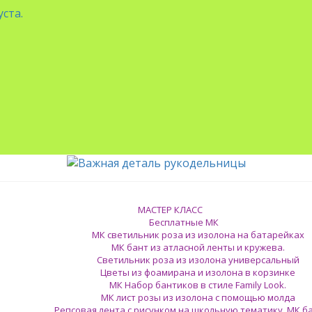
ста.
МАСТЕР КЛАСС
Бесплатные МК
МК светильник роза из изолона на батарейках
МК бант из атласной ленты и кружева.
Светильник роза из изолона универсальный
Цветы из фоамирана и изолона в корзинке
МК Набор бантиков в стиле Family Look.
МК лист розы из изолона с помощью молда
Репсовая лента с рисунком на школьную тематику. МК б