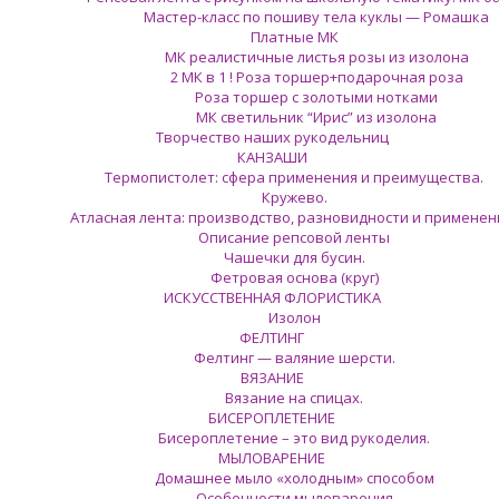
Мастер-класс по пошиву тела куклы — Ромашка
Платные МК
МК реалистичные листья розы из изолона
2 МК в 1 ! Роза торшер+подарочная роза
Роза торшер с золотыми нотками
МК светильник “Ирис” из изолона
Творчество наших рукодельниц
КАНЗАШИ
Термопистолет: сфера применения и преимущества.
Кружево.
Атласная лента: производство, разновидности и применен
Описание репсовой ленты
Чашечки для бусин.
Фетровая основа (круг)
ИСКУССТВЕННАЯ ФЛОРИСТИКА
Изолон
ФЕЛТИНГ
Фелтинг — валяние шерсти.
ВЯЗАНИЕ
Вязание на спицах.
БИСЕРОПЛЕТЕНИЕ
Бисероплетение – это вид рукоделия.
МЫЛОВАРЕНИЕ
Домашнее мыло «холодным» способом
Особенности мыловарения