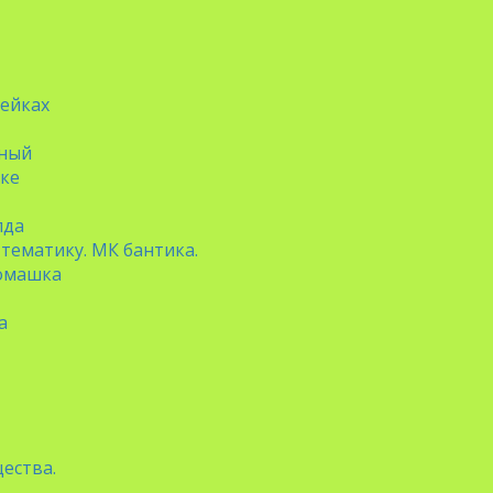
рейках
ьный
нке
лда
тематику. МК бантика.
Ромашка
а
ества.