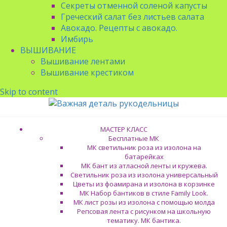
Секреты отменной соленой капусты
Греческий салат без листьев салата
Авокадо. Рецепты с авокадо.
Имбирь
ВЫШИВАНИЕ
Вышивание лентами
Вышивание крестиком
Skip to content
МАСТЕР КЛАСС
Бесплатные МК
МК светильник роза из изолона на
батарейках
МК бант из атласной ленты и кружева.
Светильник роза из изолона универсальный
Цветы из фоамирана и изолона в корзинке
МК Набор бантиков в стиле Family Look.
МК лист розы из изолона с помощью молда
Репсовая лента с рисунком на школьную
тематику. МК бантика.