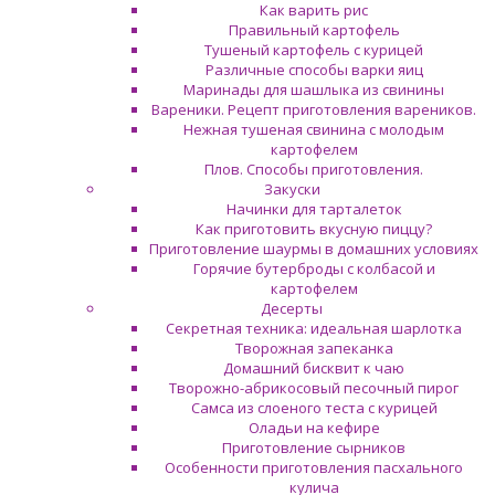
Как варить рис
Правильный картофель
Тушеный картофель с курицей
Различные способы варки яиц
Маринады для шашлыка из свинины
Вареники. Рецепт приготовления вареников.
Нежная тушеная свинина с молодым
картофелем
Плов. Способы приготовления.
Закуски
Начинки для тарталеток
Как приготовить вкусную пиццу?
Приготовление шаурмы в домашних условиях
Горячие бутерброды с колбасой и
картофелем
Десерты
Секретная техника: идеальная шарлотка
Творожная запеканка
Домашний бисквит к чаю
Творожно-абрикосовый песочный пирог
Самса из слоеного теста с курицей
Оладьи на кефире
Приготовление сырников
Особенности приготовления пасхального
кулича