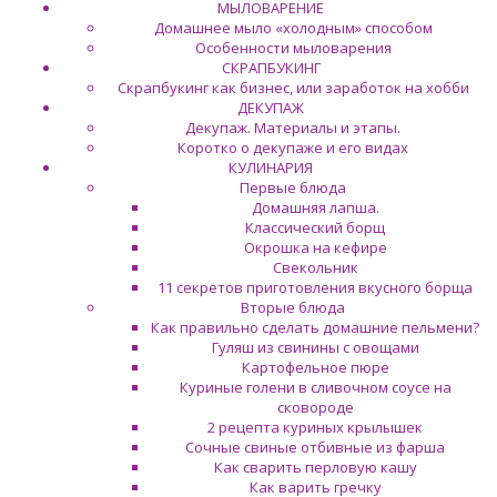
МЫЛОВАРЕНИЕ
Домашнее мыло «холодным» способом
Особенности мыловарения
СКРАПБУКИНГ
Скрапбукинг как бизнес, или заработок на хобби
ДЕКУПАЖ
Декупаж. Материалы и этапы.
Коротко о декупаже и его видах
КУЛИНАРИЯ
Первые блюда
Домашняя лапша.
Классический борщ
Окрошка на кефире
Свекольник
11 секретов приготовления вкусного борща
Вторые блюда
Как правильно сделать домашние пельмени?
Гуляш из свинины с овощами
Картофельное пюре
Куриные голени в сливочном соусе на
сковороде
2 рецепта куриных крылышек
Сочные свиные отбивные из фарша
Как сварить перловую кашу
Как варить гречку