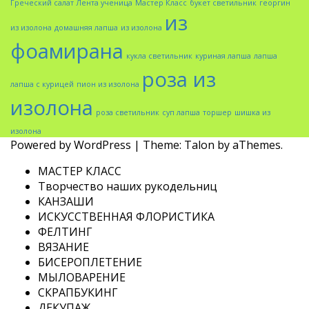
Греческий салат
Лента ученица
Мастер Класс
букет светильник
георгин
из
из изолона
домашняя лапша
из изолона
фоамирана
кукла светильник
куриная лапша
лапша
роза из
лапша с курицей
пион из изолона
изолона
роза светильник
суп лапша
торшер
шишка из
изолона
Powered by WordPress
|
Theme:
Talon
by aThemes.
МАСТЕР КЛАСС
Творчество наших рукодельниц
КАНЗАШИ
ИСКУССТВЕННАЯ ФЛОРИСТИКА
ФЕЛТИНГ
ВЯЗАНИЕ
БИСЕРОПЛЕТЕНИЕ
МЫЛОВАРЕНИЕ
СКРАПБУКИНГ
ДЕКУПАЖ