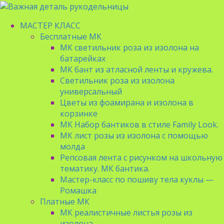
МАСТЕР КЛАСС
Бесплатные МК
МК светильник роза из изолона на
батарейках
МК бант из атласной ленты и кружева.
Светильник роза из изолона
универсальный
Цветы из фоамирана и изолона в
корзинке
МК Набор бантиков в стиле Family Look.
МК лист розы из изолона с помощью
молда
Репсовая лента с рисунком на школьную
тематику. МК бантика.
Мастер-класс по пошиву тела куклы —
Ромашка
Платные МК
МК реалистичные листья розы из
изолона