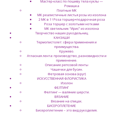
Мастер-класс по пошиву тела куклы —
Ромашка
Платные МК
МК реалистичные листья розы из изолона
2 МК в 1 ! Роза торшер+подарочная роза
Роза торшер с золотыми нотками
МК светильник “Ирис” из изолона
Творчество наших рукодельниц
КАНЗАШИ
Термопистолет: сфера применения и
преимущества.
Кружево.
Атласная лента: производство, разновидности и
применение.
Описание репсовой ленты
Чашечки для бусин.
Фетровая основа (круг)
ИСКУССТВЕННАЯ ФЛОРИСТИКА
Изолон
ФЕЛТИНГ
Фелтинг — валяние шерсти.
ВЯЗАНИЕ
Вязание на спицах.
БИСЕРОПЛЕТЕНИЕ
Бисероплетение – это вид рукоделия.