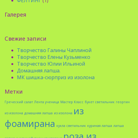
ФЕЛТИНГ
(1)
Галерея
Свежие записи
Творчество Галины Чаплиной
Творчество Елены Кузьменко
Творчество Юлии Ильиной
Домашняя лапша.
МК шишка-сюрприз из изолона
Метки
Греческий салат
Лента ученица
Мастер Класс
букет светильник
георгин
из
из изолона
домашняя лапша
из изолона
фоамирана
кукла светильник
куриная лапша
лапша
роза из