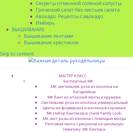
Секреты отменной соленой капусты
Греческий салат без листьев салата
Авокадо. Рецепты с авокадо.
Имбирь
ВЫШИВАНИЕ
Вышивание лентами
Вышивание крестиком
Skip to content
МАСТЕР КЛАСС
Бесплатные МК
МК светильник роза из изолона на
батарейках
МК бант из атласной ленты и кружева.
Светильник роза из изолона универсальный
Цветы из фоамирана и изолона в корзинке
МК Набор бантиков в стиле Family Look.
МК лист розы из изолона с помощью молда
Репсовая лента с рисунком на школьную
тематику. МК бантика.