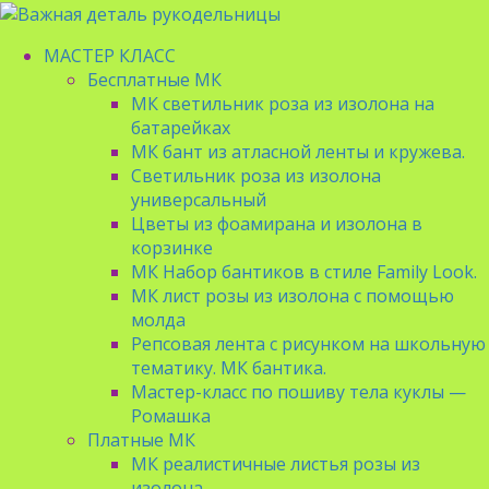
МАСТЕР КЛАСС
Бесплатные МК
МК светильник роза из изолона на
батарейках
МК бант из атласной ленты и кружева.
Светильник роза из изолона
универсальный
Цветы из фоамирана и изолона в
корзинке
МК Набор бантиков в стиле Family Look.
МК лист розы из изолона с помощью
молда
Репсовая лента с рисунком на школьную
тематику. МК бантика.
Мастер-класс по пошиву тела куклы —
Ромашка
Платные МК
МК реалистичные листья розы из
изолона