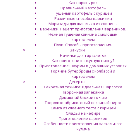
Как варить рис
Правильный картофель
Тушеный картофель с курицей
Различные способы варки яиц
Маринады для шашлыка из свинины
Вареники. Рецепт приготовления вареников.
Нежная тушеная свинина с молодым
картофелем
Плов. Способы приготовления.
Закуски
Начинки для тарталеток
Как приготовить вкусную пиццу?
Приготовление шаурмы в домашних условиях
Горячие бутерброды с колбасой и
картофелем
Десерты
Секретная техника: идеальная шарлотка
Творожная запеканка
Домашний бисквит к чаю
Творожно-абрикосовый песочный пирог
Самса из слоеного теста с курицей
Оладьи на кефире
Приготовление сырников
Особенности приготовления пасхального
кулича