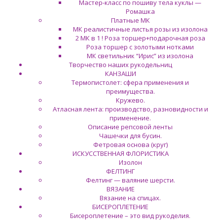
Мастер-класс по пошиву тела куклы —
Ромашка
Платные МК
МК реалистичные листья розы из изолона
2 МК в 1 ! Роза торшер+подарочная роза
Роза торшер с золотыми нотками
МК светильник “Ирис” из изолона
Творчество наших рукодельниц
КАНЗАШИ
Термопистолет: сфера применения и
преимущества.
Кружево.
Атласная лента: производство, разновидности и
применение.
Описание репсовой ленты
Чашечки для бусин.
Фетровая основа (круг)
ИСКУССТВЕННАЯ ФЛОРИСТИКА
Изолон
ФЕЛТИНГ
Фелтинг — валяние шерсти.
ВЯЗАНИЕ
Вязание на спицах.
БИСЕРОПЛЕТЕНИЕ
Бисероплетение – это вид рукоделия.