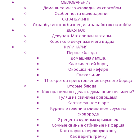
МЫЛОВАРЕНИЕ
Домашнее мыло «холодным» способом
Особенности мыловарения
СКРАПБУКИНГ
Скрапбукинг как бизнес, или заработок на хобби
ДЕКУПАЖ
Декупаж. Материалы и этапы.
Коротко о декупаже и его видах
КУЛИНАРИЯ
Первые блюда
Домашняя лапша.
Классический борщ
Окрошка на кефире
Свекольник
11 секретов приготовления вкусного борща
Вторые блюда
Как правильно сделать домашние пельмени?
Гуляш из свинины с овощами
Картофельное пюре
Куриные голени в сливочном соусе на
сковороде
2 рецепта куриных крылышек
Сочные свиные отбивные из фарша
Как сварить перловую кашу
Как варить гречку