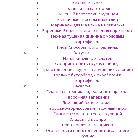
Как варить рис
Правильный картофель
Тушеный картофель с курицей
Различные способы варки яиц
Маринады для шашлыка из свинины
Вареники. Рецепт приготовления вареников.
Нежная тушеная свинина с молодым
картофелем
Плов. Способы приготовления.
Закуски
Начинки для тарталеток
Как приготовить вкусную пиццу?
Приготовление шаурмы в домашних условиях
Горячие бутерброды с колбасой и
картофелем
Десерты
Секретная техника: идеальная шарлотка
Творожная запеканка
Домашний бисквит к чаю
Творожно-абрикосовый песочный пирог
Самса из слоеного теста с курицей
Оладьи на кефире
Приготовление сырников
Особенности приготовления пасхального
кулича