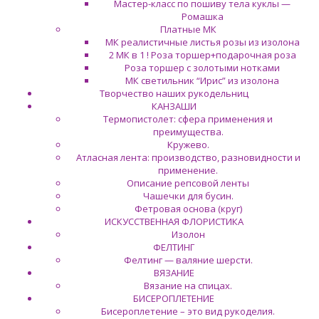
Мастер-класс по пошиву тела куклы —
Ромашка
Платные МК
МК реалистичные листья розы из изолона
2 МК в 1 ! Роза торшер+подарочная роза
Роза торшер с золотыми нотками
МК светильник “Ирис” из изолона
Творчество наших рукодельниц
КАНЗАШИ
Термопистолет: сфера применения и
преимущества.
Кружево.
Атласная лента: производство, разновидности и
применение.
Описание репсовой ленты
Чашечки для бусин.
Фетровая основа (круг)
ИСКУССТВЕННАЯ ФЛОРИСТИКА
Изолон
ФЕЛТИНГ
Фелтинг — валяние шерсти.
ВЯЗАНИЕ
Вязание на спицах.
БИСЕРОПЛЕТЕНИЕ
Бисероплетение – это вид рукоделия.