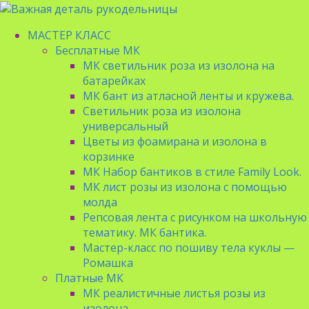
МАСТЕР КЛАСС
Бесплатные МК
МК светильник роза из изолона на
батарейках
МК бант из атласной ленты и кружева.
Светильник роза из изолона
универсальный
Цветы из фоамирана и изолона в
корзинке
МК Набор бантиков в стиле Family Look.
МК лист розы из изолона с помощью
молда
Репсовая лента с рисунком на школьную
тематику. МК бантика.
Мастер-класс по пошиву тела куклы —
Ромашка
Платные МК
МК реалистичные листья розы из
изолона