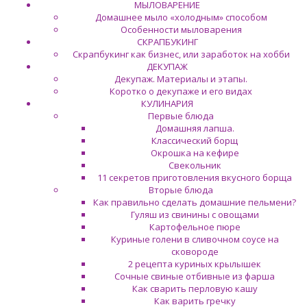
МЫЛОВАРЕНИЕ
Домашнее мыло «холодным» способом
Особенности мыловарения
СКРАПБУКИНГ
Скрапбукинг как бизнес, или заработок на хобби
ДЕКУПАЖ
Декупаж. Материалы и этапы.
Коротко о декупаже и его видах
КУЛИНАРИЯ
Первые блюда
Домашняя лапша.
Классический борщ
Окрошка на кефире
Свекольник
11 секретов приготовления вкусного борща
Вторые блюда
Как правильно сделать домашние пельмени?
Гуляш из свинины с овощами
Картофельное пюре
Куриные голени в сливочном соусе на
сковороде
2 рецепта куриных крылышек
Сочные свиные отбивные из фарша
Как сварить перловую кашу
Как варить гречку