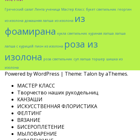
Греческий салат
Лента ученица
Мастер Класс
букет светильник
георгин
из
из изолона
домашняя лапша
из изолона
фоамирана
кукла светильник
куриная лапша
лапша
роза из
лапша с курицей
пион из изолона
изолона
роза светильник
суп лапша
торшер
шишка из
изолона
Powered by WordPress
|
Theme:
Talon
by aThemes.
МАСТЕР КЛАСС
Творчество наших рукодельниц
КАНЗАШИ
ИСКУССТВЕННАЯ ФЛОРИСТИКА
ФЕЛТИНГ
ВЯЗАНИЕ
БИСЕРОПЛЕТЕНИЕ
МЫЛОВАРЕНИЕ