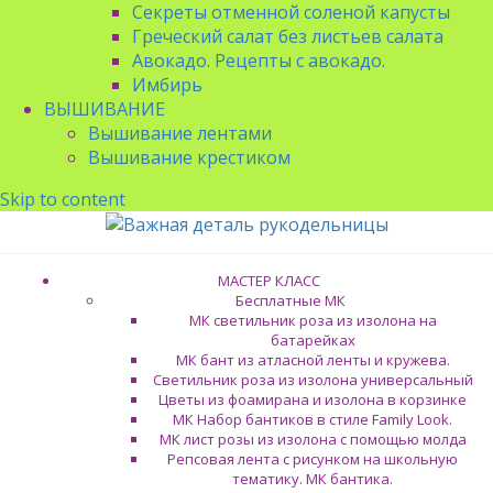
Секреты отменной соленой капусты
Греческий салат без листьев салата
Авокадо. Рецепты с авокадо.
Имбирь
ВЫШИВАНИЕ
Вышивание лентами
Вышивание крестиком
Skip to content
МАСТЕР КЛАСС
Бесплатные МК
МК светильник роза из изолона на
батарейках
МК бант из атласной ленты и кружева.
Светильник роза из изолона универсальный
Цветы из фоамирана и изолона в корзинке
МК Набор бантиков в стиле Family Look.
МК лист розы из изолона с помощью молда
Репсовая лента с рисунком на школьную
тематику. МК бантика.