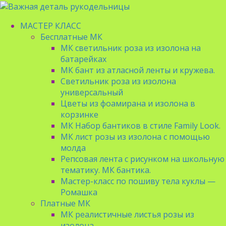
МАСТЕР КЛАСС
Бесплатные МК
МК светильник роза из изолона на
батарейках
МК бант из атласной ленты и кружева.
Светильник роза из изолона
универсальный
Цветы из фоамирана и изолона в
корзинке
МК Набор бантиков в стиле Family Look.
МК лист розы из изолона с помощью
молда
Репсовая лента с рисунком на школьную
тематику. МК бантика.
Мастер-класс по пошиву тела куклы —
Ромашка
Платные МК
МК реалистичные листья розы из
изолона