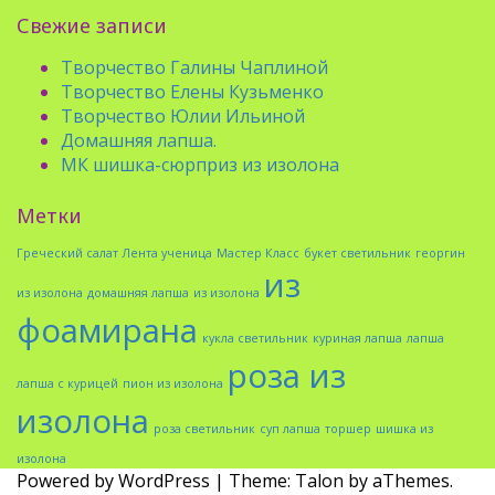
Свежие записи
Творчество Галины Чаплиной
Творчество Елены Кузьменко
Творчество Юлии Ильиной
Домашняя лапша.
МК шишка-сюрприз из изолона
Метки
Греческий салат
Лента ученица
Мастер Класс
букет светильник
георгин
из
из изолона
домашняя лапша
из изолона
фоамирана
кукла светильник
куриная лапша
лапша
роза из
лапша с курицей
пион из изолона
изолона
роза светильник
суп лапша
торшер
шишка из
изолона
Powered by WordPress
|
Theme:
Talon
by aThemes.