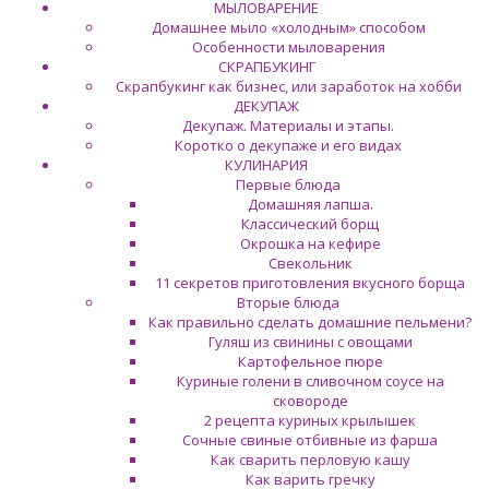
МЫЛОВАРЕНИЕ
Домашнее мыло «холодным» способом
Особенности мыловарения
СКРАПБУКИНГ
Скрапбукинг как бизнес, или заработок на хобби
ДЕКУПАЖ
Декупаж. Материалы и этапы.
Коротко о декупаже и его видах
КУЛИНАРИЯ
Первые блюда
Домашняя лапша.
Классический борщ
Окрошка на кефире
Свекольник
11 секретов приготовления вкусного борща
Вторые блюда
Как правильно сделать домашние пельмени?
Гуляш из свинины с овощами
Картофельное пюре
Куриные голени в сливочном соусе на
сковороде
2 рецепта куриных крылышек
Сочные свиные отбивные из фарша
Как сварить перловую кашу
Как варить гречку