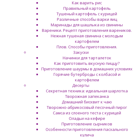
Как варить рис
Правильный картофель
Тушеный картофель с курицей
Различные способы варки яиц
Маринады для шашлыка из свинины
Вареники. Рецепт приготовления вареников.
Нежная тушеная свинина с молодым
картофелем
Плов. Способы приготовления.
Закуски
Начинки для тарталеток
Как приготовить вкусную пиццу?
Приготовление шаурмы в домашних условиях
Горячие бутерброды с колбасой и
картофелем
Десерты
Секретная техника: идеальная шарлотка
Творожная запеканка
Домашний бисквит к чаю
Творожно-абрикосовый песочный пирог
Самса из слоеного теста с курицей
Оладьи на кефире
Приготовление сырников
Особенности приготовления пасхального
кулича