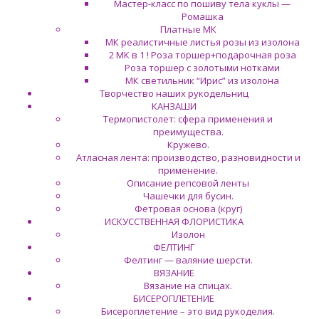
Мастер-класс по пошиву тела куклы —
Ромашка
Платные МК
МК реалистичные листья розы из изолона
2 МК в 1 ! Роза торшер+подарочная роза
Роза торшер с золотыми нотками
МК светильник “Ирис” из изолона
Творчество наших рукодельниц
КАНЗАШИ
Термопистолет: сфера применения и
преимущества.
Кружево.
Атласная лента: производство, разновидности и
применение.
Описание репсовой ленты
Чашечки для бусин.
Фетровая основа (круг)
ИСКУССТВЕННАЯ ФЛОРИСТИКА
Изолон
ФЕЛТИНГ
Фелтинг — валяние шерсти.
ВЯЗАНИЕ
Вязание на спицах.
БИСЕРОПЛЕТЕНИЕ
Бисероплетение – это вид рукоделия.