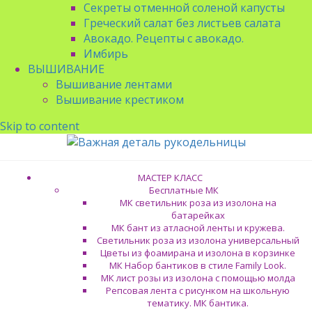
Секреты отменной соленой капусты
Греческий салат без листьев салата
Авокадо. Рецепты с авокадо.
Имбирь
ВЫШИВАНИЕ
Вышивание лентами
Вышивание крестиком
Skip to content
МАСТЕР КЛАСС
Бесплатные МК
МК светильник роза из изолона на
батарейках
МК бант из атласной ленты и кружева.
Светильник роза из изолона универсальный
Цветы из фоамирана и изолона в корзинке
МК Набор бантиков в стиле Family Look.
МК лист розы из изолона с помощью молда
Репсовая лента с рисунком на школьную
тематику. МК бантика.